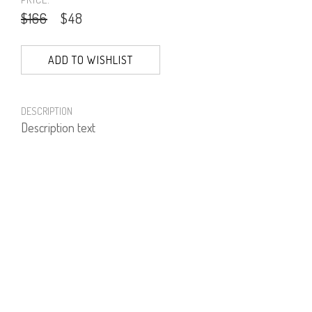
$166
$48
ADD TO WISHLIST
DESCRIPTION
Description text
PRODUCT NUMBER
71733--15--03
E-mail us a Question
CUSTOMERCARE@DORINFRANKFURT.COM