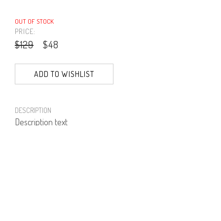
OUT OF STOCK
PRICE:
$129
$48
ADD TO WISHLIST
DESCRIPTION
Description text
PRODUCT NUMBER
31762--01--03
E-mail us a Question