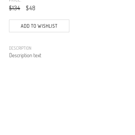
$134
$48
ADD TO WISHLIST
DESCRIPTION
Description text
PRODUCT NUMBER
51340--01--03
E-mail us a Question
CUSTOMERCARE@DORINFRANKFURT.COM