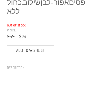
פסיםאפור-לבןשילוב.כחול
ללא
OUT OF STOCK
PRICE:
$57
$24
ADD TO WISHLIST
DESCRIPTION
Description text
PRODUCT NUMBER
61322--11--03