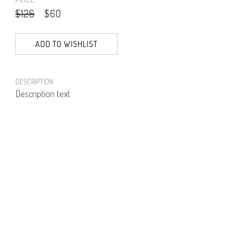
$126
$60
ADD TO WISHLIST
DESCRIPTION
Description text
PRODUCT NUMBER
61357--01--03
E-mail us a Question
CUSTOMERCARE@DORINFRANKFURT.COM