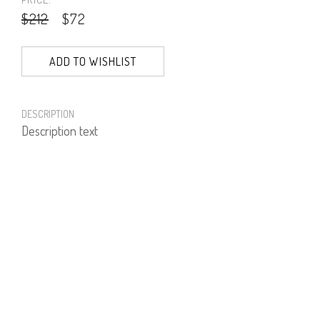
$212
$72
ADD TO WISHLIST
DESCRIPTION
Description text
PRODUCT NUMBER
61507--06--01
E-mail us a Question
CUSTOMERCARE@DORINFRANKFURT.COM