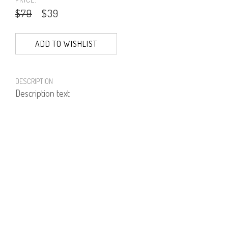
$79
$39
ADD TO WISHLIST
DESCRIPTION
Description text
PRODUCT NUMBER
71343--35--02
E-mail us a Question
CUSTOMERCARE@DORINFRANKFURT.COM