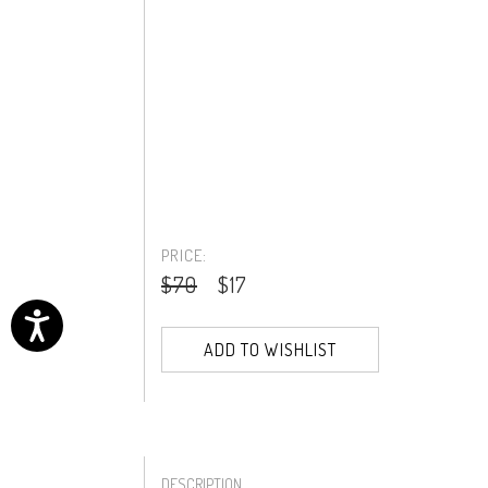
PRICE:
$70
$17
ADD TO WISHLIST
DESCRIPTION