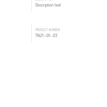
Description text
PRODUCT NUMBER
71421--01--03