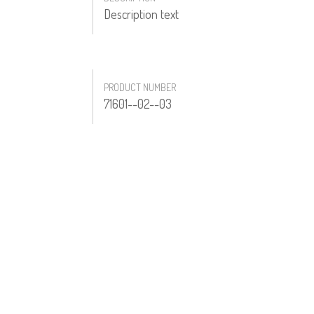
Description text
PRODUCT NUMBER
71601--02--03