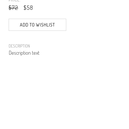
$72
$58
ADD TO WISHLIST
DESCRIPTION
Description text
PRODUCT NUMBER
71807--04--03
E-mail us a Question
CUSTOMERCARE@DORINFRANKFURT.COM